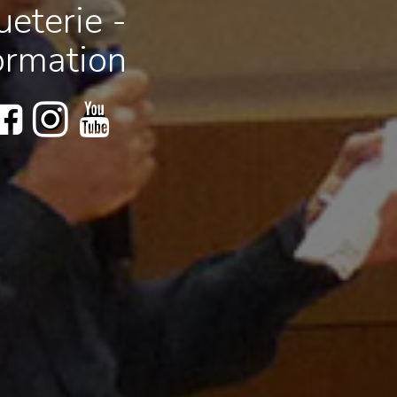
eterie -
ormation