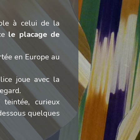
le à celui de la
ce
le placage de
rtée en Europe au
lice joue avec la
regard.
teintée, curieux
-dessous quelques