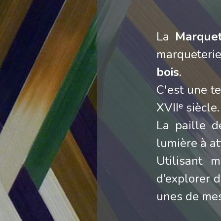
La
Marquet
marqueteri
bois
.
C'est une t
XVIIᵉ siècle.
La paille d
lumière à at
Utilisant 
d’explorer 
unes de mes