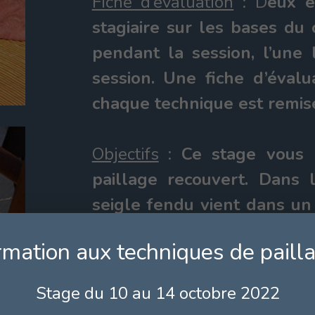
Fiche d’évaluation
: D
eux é
stagiaire sur les bases du
pendant la session, l’une
session. Une fiche d’évalu
chaque technique est remise 
Objectifs
:
Ce stage vous 
paillage recouvert. Dans 
seigle fendu vient dans u
raphia...
rmation aux techniques de paill
Contenu
: La matière premièr
Stage du 10 au 14 octobre 2022
Réalisation d’un paillage r