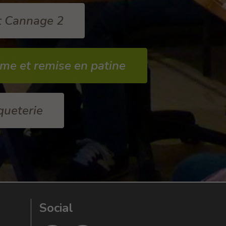
t Cannage 2
me et remise en patine
queterie
Social