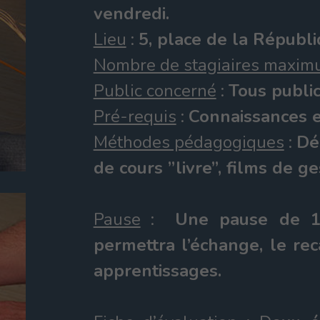
vendredi.
Lieu
:
5, place de la Républ
Nombre de stagiaires maxi
Public concerné
:
Tous publi
Pré-requis
:
Connaissances et
Méthodes pédagogiques
:
Dé
de cours ’’livre’’, films de g
Pause
:
Une pause de 15
permettra l’échange, le rec
apprentissages.