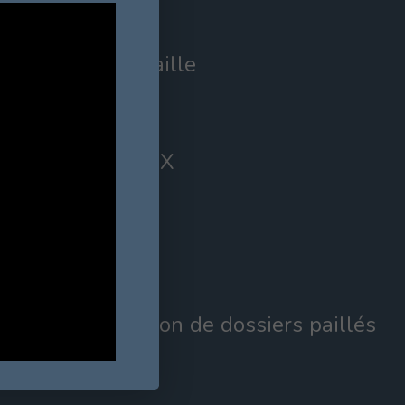
a recouvert de paille
on le procédé en X
es finitions
ile à la réalisation de dossiers paillés
teuils