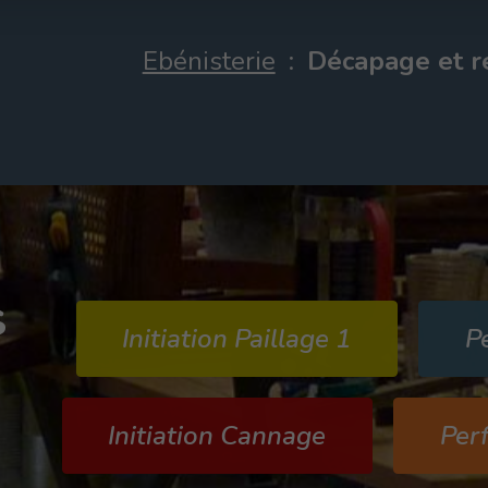
Ebénisterie
:
Décapage et r
s
Initiation Paillage 1
P
n
Initiation Cannage
Per