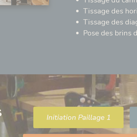
Tissage du cann
Tissage des hor
Tissage des dia
Pose des brins 
s
Initiation Paillage 1
n