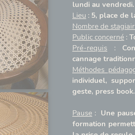
lundi au vendredi.
Lieu
:
5, place de 
Nombre de stagia
Public concerné
:
T
Pré-requis
:
Con
cannage traditionn
Méthodes pédagog
individuel, suppor
geste, press book.
Pause
:
Une pause
formation permett
la prise de recule