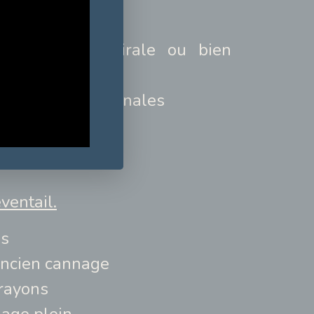
issage plein
 tissage en spirale ou bien
tissage des diagonales
de recouvrement
ventail.
es
ancien cannage
 rayons