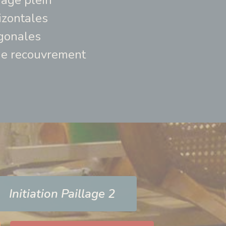
age plein
izontales
gonales
de recouvrement
Initiation Paillage 2