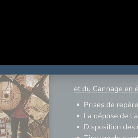
Réalisation du t
Réalisation du
concentrique
Réalisation du 
Pose des brins 
et du Cannage en é
Prises de repèr
La dépose de l'
Disposition des