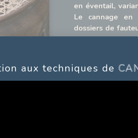
en éventail, varia
Le cannage en s
dossiers de fauteu
Le cannage en év
dossiers de fauteui
ion aux techniques de
CA
Contenu du cannage
Prises de repèr
La dépose de l'
Fixation du méda
Disposition des