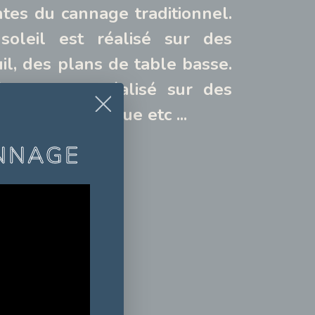
ntes du cannage traditionnel.
oleil est réalisé sur des
il, des plans de table basse.
entail est réalisé sur des
l, de porte-revue etc ...
NNAGE
 en soleil
es
ancien cannage
illon central
 rayons