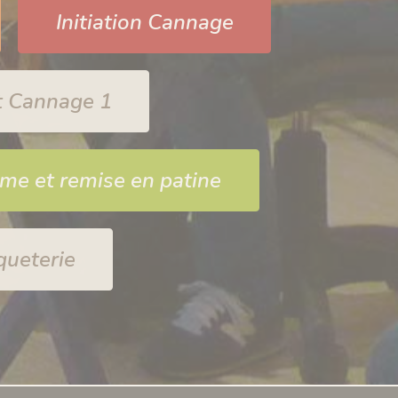
Initiation Cannage
t Cannage 1
me et remise en patine
queterie