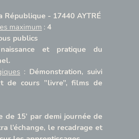
la République - 17440 AYTRÉ
ires maximum
:
4
ous publics
naissance et pratique du
el.
iques
:
Démonstration, suivi
t de cours ’’livre’’, films de
 de 15’ par demi journée de
ra l’échange, le recadrage et
 sur les apprentissages.