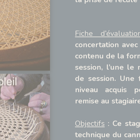
Fiche d’évaluatio
concertation avec 
contenu de la for
session, l’une le
de session. Une f
niveau acquis p
remise au stagiair
Objectifs
:
Ce stag
technique du cann